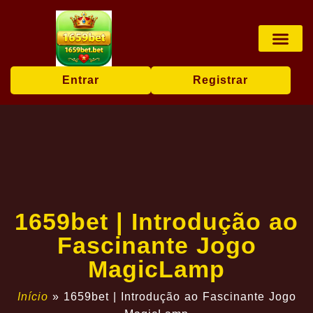
Slot Mach
Online Sabo
Lottery Game
Board Game
Comunidade J
Notícias de Flash
Entrar
Registrar
1659bet | Introdução ao
Fascinante Jogo
MagicLamp
Início
»
1659bet | Introdução ao Fascinante Jogo