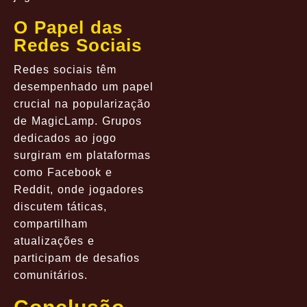
O Papel das
Redes Sociais
Redes sociais têm
desempenhado um papel
crucial na popularização
de MagicLamp. Grupos
dedicados ao jogo
surgiram em plataformas
como Facebook e
Reddit, onde jogadores
discutem táticas,
compartilham
atualizações e
participam de desafios
comunitários.