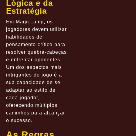
Lógica e da
Estratégia
Em MagicLamp, os
jogadores devem utilizar
habilidades de
pensamento crítico para
resolver quebra-cabeças
e enfrentar oponentes.
Um dos aspectos mais
intrigantes do jogo é a
sua capacidade de se
adaptar ao estilo de
cada jogador,
oferecendo múltiplos
caminhos para alcançar
o sucesso.
As Regras