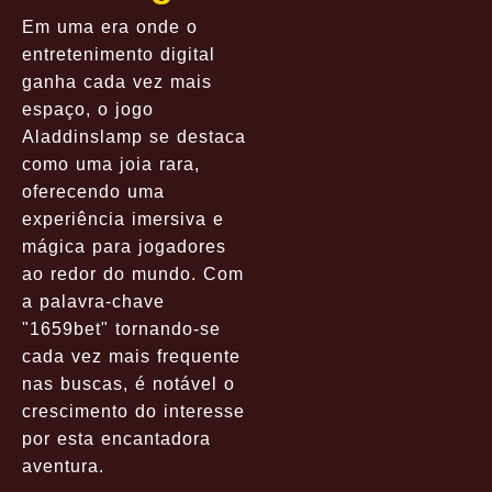
Em uma era onde o
entretenimento digital
ganha cada vez mais
espaço, o jogo
Aladdinslamp se destaca
como uma joia rara,
oferecendo uma
experiência imersiva e
mágica para jogadores
ao redor do mundo. Com
a palavra-chave
"1659bet" tornando-se
cada vez mais frequente
nas buscas, é notável o
crescimento do interesse
por esta encantadora
aventura.