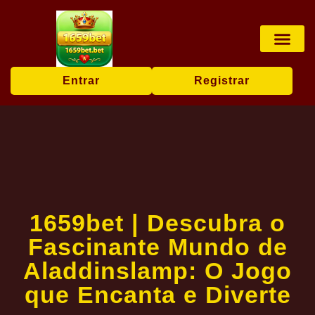
Slot Mach
Online Sabo
Lottery Game
Board Game
Comunidade J
Notícias de Flash
Entrar
Registrar
1659bet | Descubra o
Fascinante Mundo de
Aladdinslamp: O Jogo
que Encanta e Diverte