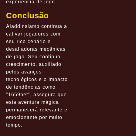
experiência de jogo.
Conclusão
Aladdinslamp continua a
cativar jogadores com
seu rico cenário e
desafiadoras mecânicas
de jogo. Seu contínuo
crescimento, auxiliado
pelos avanços
tecnológicos e o impacto
de tendências como
"1659bet", assegura que
esta aventura mágica
permanecerá relevante e
emocionante por muito
tempo.