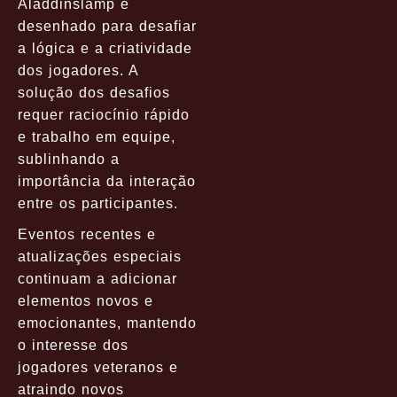
Aladdinslamp é
desenhado para desafiar
a lógica e a criatividade
dos jogadores. A
solução dos desafios
requer raciocínio rápido
e trabalho em equipe,
sublinhando a
importância da interação
entre os participantes.
Eventos recentes e
atualizações especiais
continuam a adicionar
elementos novos e
emocionantes, mantendo
o interesse dos
jogadores veteranos e
atraindo novos