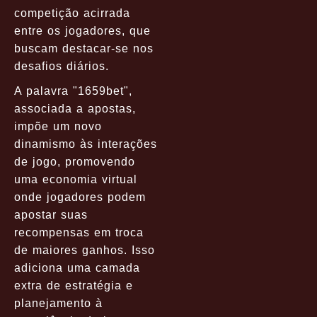
competição acirrada
entre os jogadores, que
buscam destacar-se nos
desafios diários.
A palavra "1659bet",
associada a apostas,
impõe um novo
dinamismo às interações
de jogo, promovendo
uma economia virtual
onde jogadores podem
apostar suas
recompensas em troca
de maiores ganhos. Isso
adiciona uma camada
extra de estratégia e
planejamento à