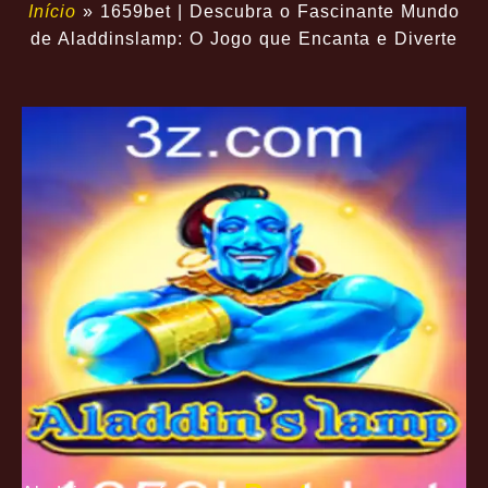
Início
»
1659bet | Descubra o Fascinante Mundo
de Aladdinslamp: O Jogo que Encanta e Diverte