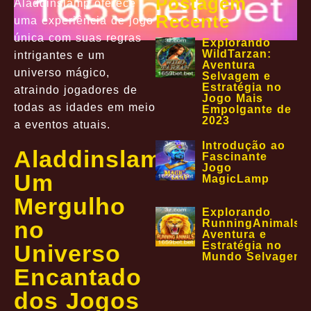
Postagem
Aladdinslamp oferece
Recente
uma experiência de jogo
única com suas regras
Explorando
WildTarzan:
intrigantes e um
Aventura
universo mágico,
Selvagem e
Estratégia no
atraindo jogadores de
Jogo Mais
todas as idades em meio
Empolgante de
2023
a eventos atuais.
Introdução ao
Aladdinslamp:
Fascinante
Jogo
Um
MagicLamp
Mergulho
Explorando
no
RunningAnimals:
Aventura e
Estratégia no
Universo
Mundo Selvagem
Encantado
dos Jogos