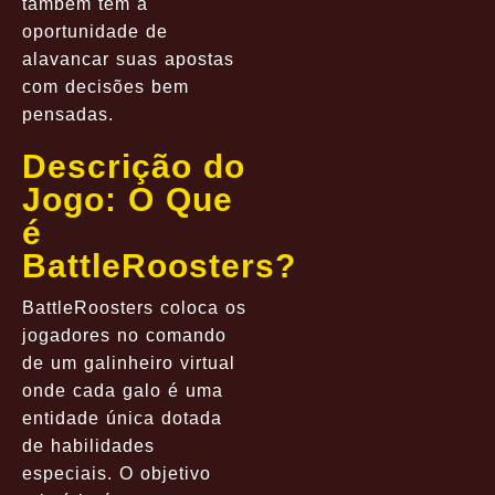
também têm a
oportunidade de
alavancar suas apostas
com decisões bem
pensadas.
Descrição do
Jogo: O Que
é
BattleRoosters?
BattleRoosters coloca os
jogadores no comando
de um galinheiro virtual
onde cada galo é uma
entidade única dotada
de habilidades
especiais. O objetivo