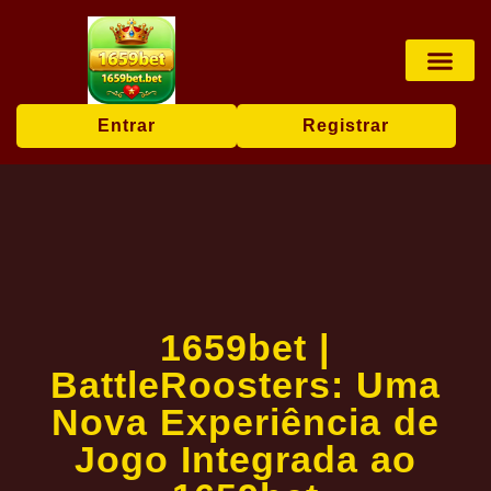
Slot Mach
Online Sabo
Lottery Game
Board Game
Comunidade J
Notícias de Flash
Entrar
Registrar
1659bet |
BattleRoosters: Uma
Nova Experiência de
Jogo Integrada ao