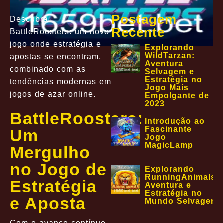
Postagem
Descubra
Recente
BattleRoosters: um novo
jogo onde estratégia e
Explorando
WildTarzan:
apostas se encontram,
Aventura
combinado com as
Selvagem e
Estratégia no
tendências modernas em
Jogo Mais
jogos de azar online.
Empolgante de
2023
BattleRoosters:
Introdução ao
Fascinante
Um
Jogo
MagicLamp
Mergulho
no Jogo de
Explorando
RunningAnimals:
Estratégia
Aventura e
Estratégia no
e Aposta
Mundo Selvagem
Com o avanço contínuo