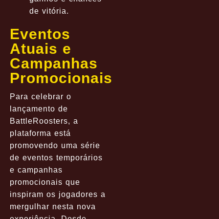
de vitória.
Eventos
Atuais e
Campanhas
Promocionais
Para celebrar o
lançamento de
BattleRoosters, a
plataforma está
promovendo uma série
de eventos temporários
e campanhas
promocionais que
inspiram os jogadores a
mergulhar nesta nova
experiência. Desde