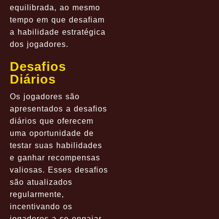
equilibrada, ao mesmo
tempo em que desafiam
a habilidade estratégica
dos jogadores.
Desafios
Diários
Os jogadores são
apresentados a desafios
diários que oferecem
uma oportunidade de
testar suas habilidades
e ganhar recompensas
valiosas. Esses desafios
são atualizados
regularmente,
incentivando os
jogadores a se engajar