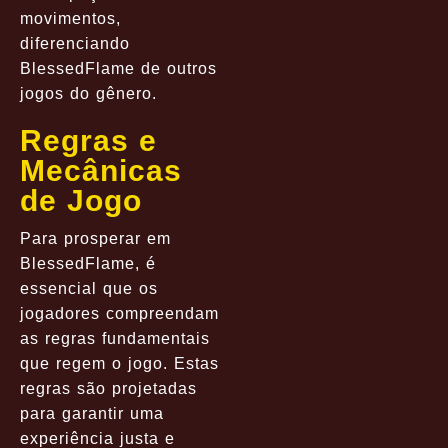
movimentos,
diferenciando
BlessedFlame de outros
jogos do gênero.
Regras e
Mecânicas
de Jogo
Para prosperar em
BlessedFlame, é
essencial que os
jogadores compreendam
as regras fundamentais
que regem o jogo. Estas
regras são projetadas
para garantir uma
experiência justa e