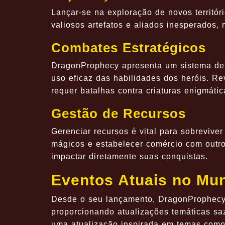
Lançar-se na exploração de novos territó
valiosos artefatos e aliados inesperados,
Combates Estratégicos
DragonProphecy apresenta um sistema de c
uso eficaz das habilidades dos heróis. Re
requer batalhas contra criaturas enigmáti
Gestão de Recursos
Gerenciar recursos é vital para sobreviver 
mágicos e estabelecer comércio com outro
impactar diretamente suas conquistas.
Eventos Atuais no Mu
Desde o seu lançamento, DragonProphecy
proporcionando atualizações temáticas sa
uma atualização inspirada em temas como