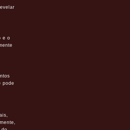
evelar
o e o
emente
entos
e pode
ais,
emente,
 do