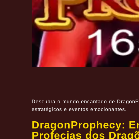
Descubra o mundo encantado de DragonPr
estratégicos e eventos emocionantes.
DragonProphecy: En
Profecias dos Drag