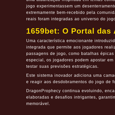
jogo experimentassem um desenterramento 
extremamente bem-recebido pela comunid
reais foram integradas ao universo do jog
1659bet: O Portal das
Uma característica emocionante introduz
integrada que permite aos jogadores reali
passagens de jogo, como batalhas épicas 
especial, os jogadores podem apostar em
testar suas previsões estratégicas.
Este sistema inovador adiciona uma camad
e reagir aos desdobramentos do jogo de f
DragonProphecy continua evoluindo, enca
elaboradas e desafios intrigantes, garan
memorável.