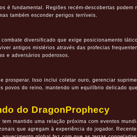
rios é fundamental. Regiões recém-descobertas podem r
 mas também esconder perigos terríveis.
ombate diversificado que exige posicionamento tátic
viver antigos mistérios através das profecias frequent
cas e adversários poderosos.
e prosperar. Isso inclui coletar ouro, gerenciar suprim
s povos do reino, mantendo um equilíbrio delicado qu
ndo do DragonProphecy
 tem mantido uma relação próxima com eventos mundi
zonais que agregam à experiência do jogador. Recent
 aquecimento global fez com que as terras congeladas