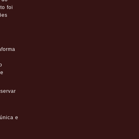
o foi
ões
aforma
o
 e
servar
única e