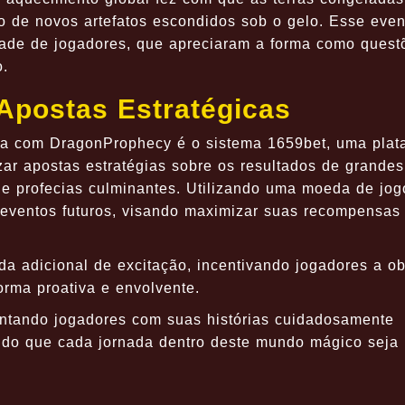
de novos artefatos escondidos sob o gelo. Esse event
ade de jogadores, que apreciaram a forma como quest
o.
 Apostas Estratégicas
ida com DragonProphecy é o sistema 1659bet, uma plat
zar apostas estratégias sobre os resultados de grandes
e profecias culminantes. Utilizando uma moeda de jog
 eventos futuros, visando maximizar suas recompensas
a adicional de excitação, incentivando jogadores a ob
orma proativa e envolvente.
ntando jogadores com suas histórias cuidadosamente
tindo que cada jornada dentro deste mundo mágico seja 