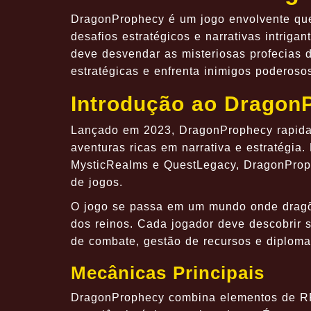
DragonProphecy é um jogo envolvente que
desafios estratégicos e narrativas intrig
deve desvendar as misteriosas profecias 
estratégicas e enfrenta inimigos poderoso
Introdução ao Dragon
Lançado em 2023, DragonProphecy rapida
aventuras ricas em narrativa e estratégi
MysticRealms e QuestLegacy, DragonProphe
de jogos.
O jogo se passa em um mundo onde dragõ
dos reinos. Cada jogador deve descobrir s
de combate, gestão de recursos e diploma
Mecânicas Principais
DragonProphecy combina elementos de RPG