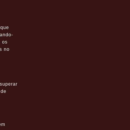
 que
nando-
a os
s no
u
 superar
 de
 em