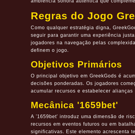
ambiência sonora autêntica que complemen
Regras do Jogo Gr
Como qualquer estratégia digna, GreekGo
seguir para garantir uma experiência just
jogadores na navegação pelas complexidad
definem o jogo.
Objetivos Primários
O principal objetivo em GreekGods é acumu
decisões ponderadas. Os jogadores começ
acumular recursos e estabelecer alianças 
Mecânica '1659bet'
A '1659bet' introduz uma dimensão de ri
recursos em eventos futuros ou em batalh
significativas. Este elemento acrescenta 