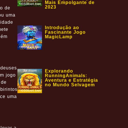
Mais Empolgante de
2023
ão de
tou uma
xidade
Introdução ao
mete
Fascinante Jogo
bém
MagicLamp
m deuses
Explorando
um jogo
RunningAnimals:
Aventura e Estratégia
 de
no Mundo Selvagem
birintos
ece uma
levar a