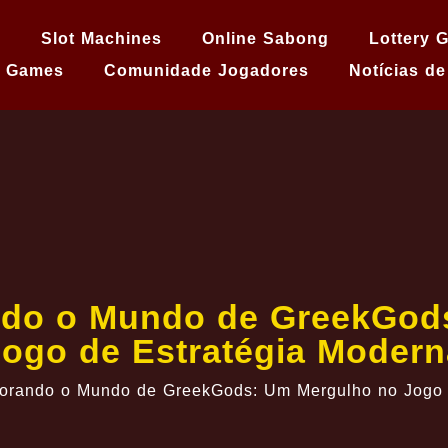
o
Slot Machines
Online Sabong
Lottery 
d Games
Comunidade Jogadores
Notícias de
ando o Mundo de GreekGod
Jogo de Estratégia Modern
lorando o Mundo de GreekGods: Um Mergulho no Jogo 