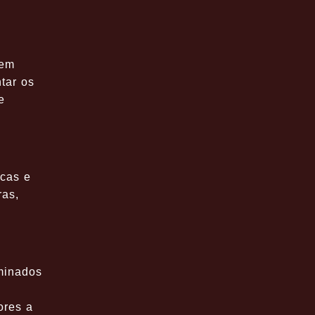
vem
tar os
e
icas e
ras,
minados
ores a