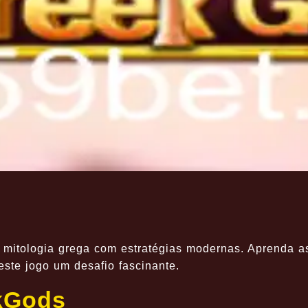
mitologia grega com estratégias modernas. Aprenda a
ste jogo um desafio fascinante.
kGods