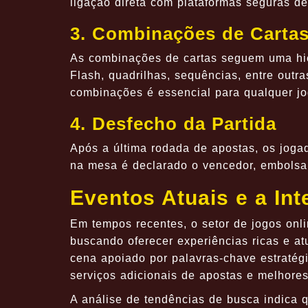
ligação direta com plataformas seguras de
3. Combinações de Carta
As combinações de cartas seguem uma hie
Flash, quadrilhas, sequências, entre out
combinações é essencial para qualquer jo
4. Desfecho da Partida
Após a última rodada de apostas, os jog
na mesa é declarado o vencedor, embolsa
Eventos Atuais e a In
Em tempos recentes, o setor de jogos onl
buscando oferecer experiências ricas e a
cena apoiado por palavras-chave estraté
serviços adicionais de apostas e melhores
A análise de tendências de busca indica 