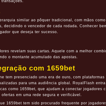
 transações.
s
rarquia similar ao pôquer tradicional, com mãos como
ras, decidindo o vencedor de cada rodada. Conhecer be
gador que deseja ter sucesso.
adores revelam suas cartas. Aquele com a melhor comb
ndo o montante acumulado das apostas.
tegração com 1659bet
ine tem presenciado uma era de ouro, com plataformas
tualizadas para uma audiência global. RoyalFlash entr
gicas como 1659bet, que ajudam a conectar jogadores 
 ofertas em uma rede segura e verificável.
que 1659bet tem sido procurado frequente por jogadore