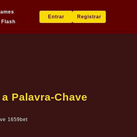
Games
Entrar
Registrar
 Flash
 a Palavra-Chave
ave 1659bet