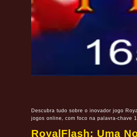
Descubra tudo sobre o inovador jogo Roya
jogos online, com foco na palavra-chave 
RoyalFlash: Uma No