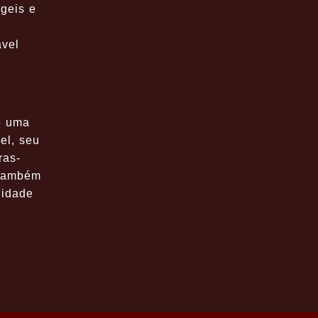
geis e
ável
é uma
el, seu
ras-
 também
lidade