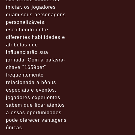
iniciar, os jogadores
criam seus personagens
personalizáveis,
escolhendo entre
diferentes habilidades e
atributos que
influenciarão sua
jornada. Com a palavra-
chave "1659bet"
frequentemente
relacionada a bônus
especiais e eventos,
jogadores experientes
sabem que ficar atentos
a essas oportunidades
pode oferecer vantagens
únicas.