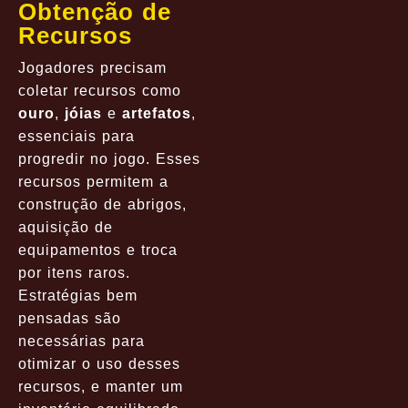
Obtenção de
Recursos
Jogadores precisam
coletar recursos como
ouro
,
jóias
e
artefatos
,
essenciais para
progredir no jogo. Esses
recursos permitem a
construção de abrigos,
aquisição de
equipamentos e troca
por itens raros.
Estratégias bem
pensadas são
necessárias para
otimizar o uso desses
recursos, e manter um