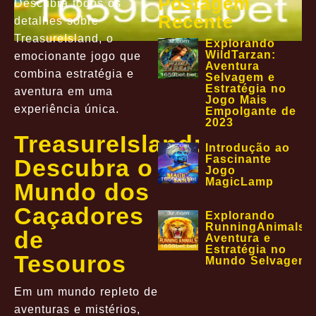
Postagem
Descubra todos os
Recente
detalhes sobre
TreasureIsland, o
Explorando
WildTarzan:
emocionante jogo que
Aventura
combina estratégia e
Selvagem e
Estratégia no
aventura em uma
Jogo Mais
experiência única.
Empolgante de
2023
TreasureIsland:
Introdução ao
Fascinante
Descubra o
Jogo
MagicLamp
Mundo dos
Caçadores
Explorando
RunningAnimals:
de
Aventura e
Estratégia no
Tesouros
Mundo Selvagem
Em um mundo repleto de
aventuras e mistérios,