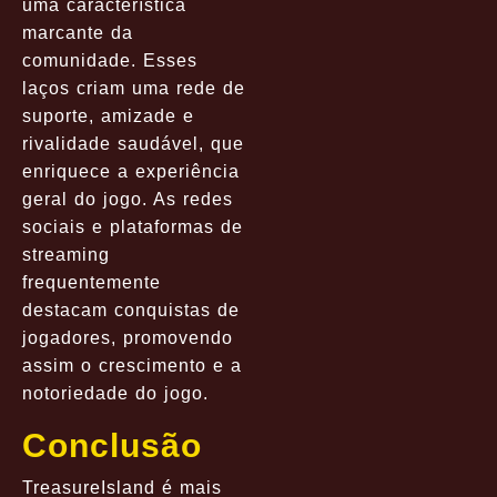
uma característica
marcante da
comunidade. Esses
laços criam uma rede de
suporte, amizade e
rivalidade saudável, que
enriquece a experiência
geral do jogo. As redes
sociais e plataformas de
streaming
frequentemente
destacam conquistas de
jogadores, promovendo
assim o crescimento e a
notoriedade do jogo.
Conclusão
TreasureIsland é mais