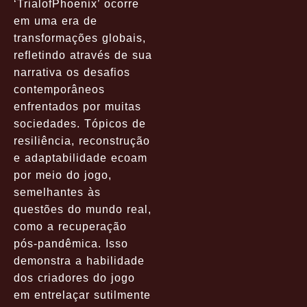
‘TrialofPhoenix’ ocorre
em uma era de
transformações globais,
refletindo através de sua
narrativa os desafios
contemporâneos
enfrentados por muitas
sociedades. Tópicos de
resiliência, reconstrução
e adaptabilidade ecoam
por meio do jogo,
semelhantes às
questões do mundo real,
como a recuperação
pós-pandêmica. Isso
demonstra a habilidade
dos criadores do jogo
em entrelaçar sutilmente