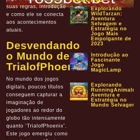
suas regras, introdução
Explorando
WildTarzan:
e como ele se conecta
Aventura
aos acontecimentos
Selvagem e
Estratégia no
atuais.
Jogo Mais
Empolgante de
Desvendando
2023
o Mundo de
Introdução ao
Fascinante
TrialofPhoenix
Jogo
MagicLamp
No mundo dos jogos
Explorando
digitais, poucos títulos
RunningAnimals:
conseguem capturar a
Aventura e
Estratégia no
imaginação de
Mundo Selvagem
jogadores ao redor do
globo tão intensamente
quanto ‘TrialofPhoenix’.
Este jogo emergiu como