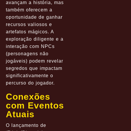
avançam a história, mas
também oferecem a
oportunidade de ganhar
recursos valiosos e
artefatos mágicos. A
exploração diligente e a
interação com NPCs
(personagens não
jogáveis) podem revelar
segredos que impactam
significativamente o
percurso do jogador.
Conexões
com Eventos
Atuais
O lançamento de