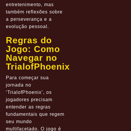
entretenimento, mas
também reflexões sobre
a perseverança e a
evolução pessoal.
Regras do
Jogo: Como
Navegar no
TrialofPhoenix
Para começar sua
jornada no
‘TrialofPhoenix’, os
jogadores precisam
entender as regras
fundamentais que regem
seu mundo
multifacetado. O jogo é