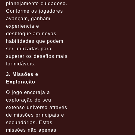
planejamento cuidadoso.
Conforme os jogadores
avançam, ganham
experiência e
desbloqueiam novas
habilidades que podem
ser utilizadas para
superar os desafios mais
formidáveis.
3. Missões e
Exploração
O jogo encoraja a
exploração de seu
extenso universo através
de missões principais e
secundárias. Estas
missões não apenas